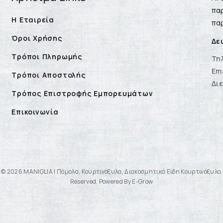
παρ
Η Εταιρεία
παρ
Όροι Χρήσης
Δε
Τρόποι Πληρωμής
Τη
Ema
Τρόποι Αποστολής
Δι
Τρόπος Επιστροφής Εμπορευμάτων
Επικοινωνία
 © 2026 MANIGLIA | Πόμολα, Κουρτινόξυλα, Διακοσμητικά Είδη Κουρτινόξυλα. 
Reserved. Powered By E-Grow