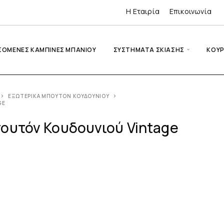
Η Εταιρία
Επικοινωνία
ΣΌΜΕΝΕΣ ΚΑΜΠΊΝΕΣ ΜΠΆΝΙΟΥ
ΣΥΣΤΉΜΑΤΑ ΣΚΊΑΣΗΣ
ΚΟΥΡ
ΕΞΩΤΕΡΙΚΆ ΜΠΟΥΤΌΝ ΚΟΥΔΟΥΝΙΟΎ
GE
ουτόν Κουδουνιού Vintage