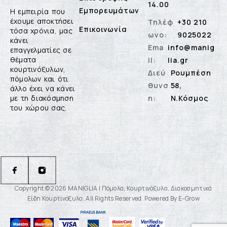
14.00
Εμπορευμάτων
Η εμπειρία που
έχουμε αποκτήσει
Τηλέφ
+30 210
Επικοινωνία
τόσα χρόνια, μας
ωνο:
9025022
κάνει
Ema
info@manig
επαγγελματίες σε
θέματα
il:
lia.gr
κουρτινόξυλων,
Διεύ
Ρουμπέση
πόμολων και ότι
θυνσ
58,
άλλο έχει να κάνει
με τη διακόσμηση
η:
Ν.Κόσμος
του χώρου σας.
Copyright © 2026 MANIGLIA | Πόμολα, Κουρτινόξυλα, Διακοσμητικά
Είδη Κουρτινόξυλα. All Rights Reserved. Powered By E-Grow