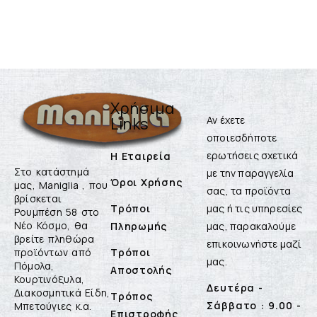
Χρήσιμα
Links
Αν έχετε
οποιεσδήποτε
ερωτήσεις σχετικά
Η Εταιρεία
Στο κατάστημά
με την παραγγελία
Όροι Χρήσης
μας, Maniglia , που
σας, τα προϊόντα
βρίσκεται
Τρόποι
μας ή τις υπηρεσίες
Ρουμπέση 58 στο
Νέο Κόσμο, θα
Πληρωμής
μας, παρακαλούμε
βρείτε πληθώρα
επικοινωνήστε μαζί
προϊόντων από
Τρόποι
μας.
Πόμολα,
Αποστολής
Κουρτινόξυλα,
Δευτέρα -
Διακοσμητικά Είδη,
Τρόπος
Σάββατο : 9.00 -
Μπετούγιες κ.α.
Επιστροφής