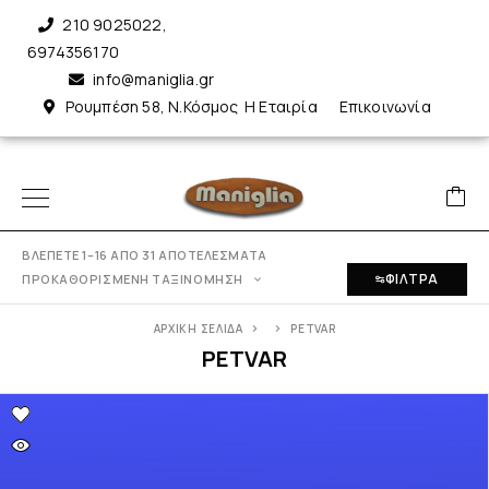
210 9025022
,
6974356170
info@maniglia.gr
Ρουμπέση 58, Ν.Κόσμος
Η Εταιρία
Επικοινωνία
ΒΛΈΠΕΤΕ 1–16 ΑΠΌ 31 ΑΠΟΤΕΛΈΣΜΑΤΑ
ΦΊΛΤΡΑ
ΠΡΟΚΑΘΟΡΙΣΜΈΝΗ ΤΑΞΙΝΌΜΗΣΗ
ΑΡΧΙΚΉ ΣΕΛΊΔΑ
PETVAR
PETVAR