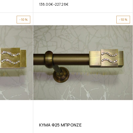
138.00
€
–
227.28
€
-10%
-10%
ΚΥΜΑ Φ25 ΜΠΡΟΝΖΕ