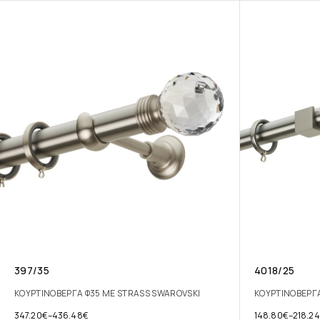
397/35
4018/25
ΚΟΥΡΤΙΝΟΒΕΡΓΑ Φ35 ΜΕ STRASS SWAROVSKI
ΚΟΥΡΤΙΝΟΒΕΡΓ
347.20
€
–
436.48
€
148.80
€
–
218.24