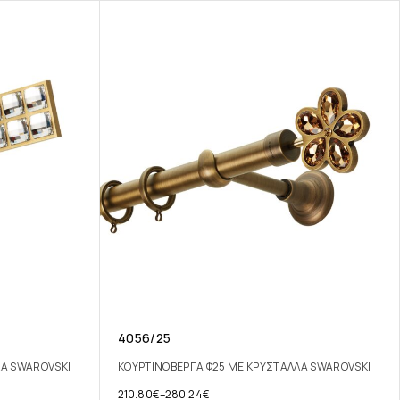
4056/25
ΛA SWAROVSKI
ΚΟΥΡΤΙΝΟΒΕΡΓΑ Φ25 ΜΕ ΚΡΥΣΤΑΛΛΑ SWAROVSKI
210.80
€
–
280.24
€