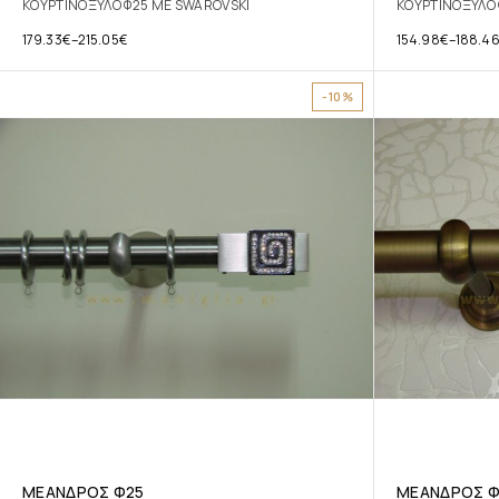
ΚΟΥΡΤΙΝΟΞΥΛΟ Φ25 ΜΕ SWAROVSKI
ΚΟΥΡΤΙΝΟΞΥΛΟ 
179.33
€
–
215.05
€
154.98
€
–
188.4
-10%
ΜΕΑΝΔΡΟΣ Φ25
ΜΕΑΝΔΡΟΣ Φ