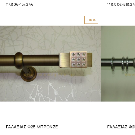
117.80
€
–
187.24
€
148.80
€
–
218.24
-10%
ΓΑΛΑΞΙΑΣ Φ25 ΜΠΡΟΝΖΕ
ΓΑΛΑΞΙΑΣ Φ2