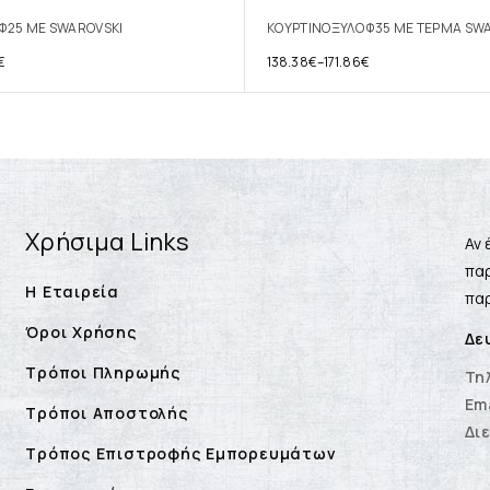
Φ25 ΜΕ SWAROVSKI
ΚΟΥΡΤΙΝΟΞΥΛΟ Φ35 ΜΕ ΤΕΡΜΑ SW
€
138.38
€
–
171.86
€
Χρήσιμα Links
Αν 
παρ
Η Εταιρεία
παρ
Όροι Χρήσης
Δε
Τρόποι Πληρωμής
Τη
Ema
Τρόποι Αποστολής
Δι
Τρόπος Επιστροφής Εμπορευμάτων