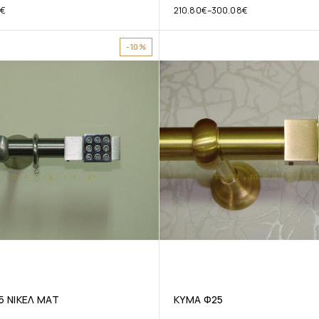
€
210.80
€
–
300.08
€
-10%
5 ΝΙΚΕΛ ΜΑΤ
ΚΥΜΑ Φ25