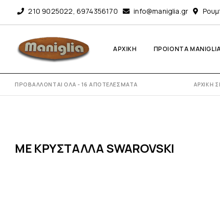
210 9025022
,
6974356170
info@maniglia.gr
Ρουμ
ΑΡΧΙΚΗ
ΠΡΟΙΟΝΤΑ MANIGLI
ΠΡΟΒΆΛΛΟΝΤΑΙ ΌΛΑ - 16 ΑΠΟΤΕΛΈΣΜΑΤΑ
ΑΡΧΙΚΉ Σ
ΜΕ ΚΡΎΣΤΑΛΛΑ SWAROVSKI
ΟΥΡΤΙΝΌΞΥΛΑ
ΑΞΕΣΟΥΆΡ ΚΟΥΡΤΊΝΑΣ
ΚΛΑΣΣΙΚΉ ΣΥΛΛΟΓΉ
(ΑΜΠΡΆΖ)