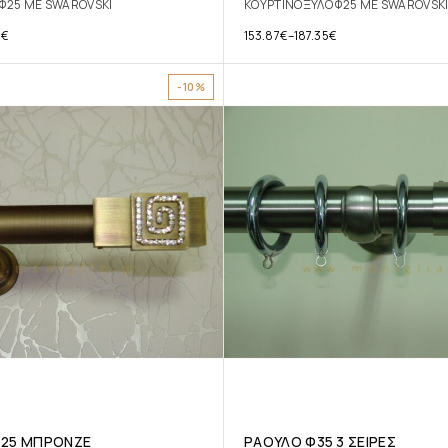
Φ25 ΜΕ SWAROVSKI
ΚΟΥΡΤΙΝΟΞΥΛΟ Φ25 ΜΕ SWAROVSK
6
€
153.87
€
–
187.35
€
-10%
25 ΜΠΡΟΝΖΕ
ΡΑΟΥΛΟ Φ35 3 ΣΕΙΡΕΣ