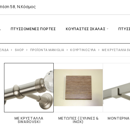
πέση 58, Ν.Κόσμος
A
ΠΤΥΣΣΌΜΕΝΕΣ ΠΌΡΤΕΣ
ΚΟΥΠΑΣΤΈΣ ΣΚΆΛΑΣ
ΠΤΥΣ
ΕΛΊΔΑ
SHOP
ΠΡΟΪΌΝΤΑ MANIGLIA
ΚΟΥΡΤΙΝΌΞΥΛΑ
ΜΕ ΚΡΎΣΤΑΛΛΑ S
ΜΕ ΚΡΎΣΤΑΛΛΑ
ΜΕΤΏΠΕΣ (ΞΎΛΙΝΕΣ &
ΜΟΝΤΈΡΝΑ
SWAROVSKI
INOX)