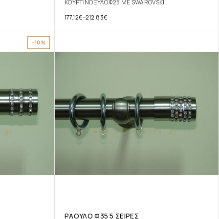
I
ΚΟΥΡΤΙΝΟΞΥΛΟ Φ25 ΜΕ SWAROVSKI
177.12
€
–
212.83
€
-10%
ΡΑΟΥΛΟ Φ35 5 ΣΕΙΡΕΣ