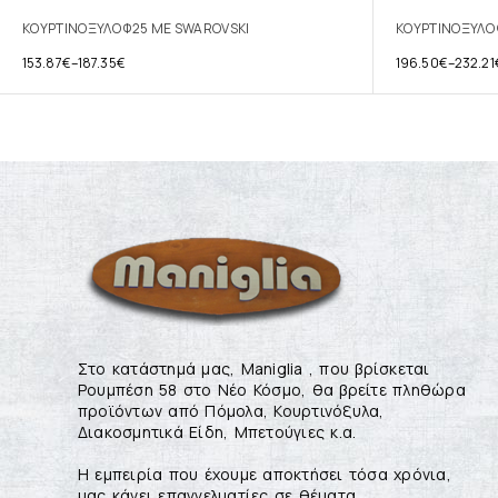
ΚΟΥΡΤΙΝΟΞΥΛΟ Φ25 ΜΕ SWAROVSKI
ΚΟΥΡΤΙΝΟΞΥΛΟ 
153.87
€
–
187.35
€
196.50
€
–
232.21
Στο κατάστημά μας, Maniglia , που βρίσκεται
Ρουμπέση 58 στο Νέο Κόσμο, θα βρείτε πληθώρα
προϊόντων από Πόμολα, Κουρτινόξυλα,
Διακοσμητικά Είδη, Μπετούγιες κ.α.
Η εμπειρία που έχουμε αποκτήσει τόσα χρόνια,
μας κάνει επαγγελματίες σε θέματα