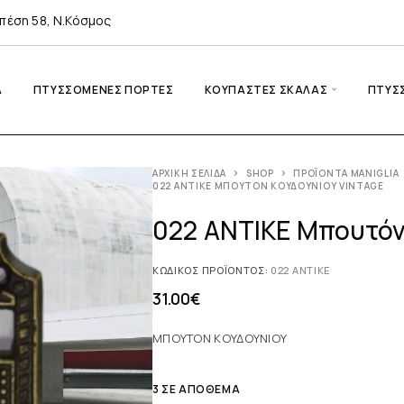
πέση 58, Ν.Κόσμος
A
ΠΤΥΣΣΌΜΕΝΕΣ ΠΌΡΤΕΣ
ΚΟΥΠΑΣΤΈΣ ΣΚΆΛΑΣ
ΠΤΥΣ
ΑΡΧΙΚΉ ΣΕΛΊΔΑ
SHOP
ΠΡΟΪΌΝΤΑ MANIGLIA
022 ΑΝΤΙΚΕ ΜΠΟΥΤΌΝ ΚΟΥΔΟΥΝΙΟΎ VINTAGE
022 ΑΝΤΙΚΕ Μπουτόν
ΚΩΔΙΚΌΣ ΠΡΟΪΌΝΤΟΣ:
022 ΑΝΤΙΚΕ
31.00
€
ΜΠΟΥΤΟΝ ΚΟΥΔΟΥΝΙΟΥ
3 ΣΕ ΑΠΌΘΕΜΑ