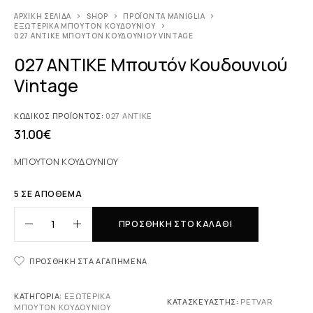
ΑΡΧΙΚΉ ΣΕΛΊΔΑ
SHOP
ΠΡΟΪΌΝΤΑ MANIGLIA
ΕΞΩΤΕΡΙΚΆ ΜΠΟΥΤΌΝ ΚΟΥΔΟΥΝΙΟΎ
027 ΑΝΤΙΚΕ ΜΠΟΥΤΌΝ ΚΟΥΔΟΥΝΙΟΎ VINTAGE
027 ΑΝΤΙΚΕ Μπουτόν Κουδουνιού
Vintage
ΚΩΔΙΚΌΣ ΠΡΟΪΌΝΤΟΣ:
027 ΑΝΤΙΚΕ
31.00
€
ΜΠΟΥΤΟΝ ΚΟΥΔΟΥΝΙΟΥ
5 ΣΕ ΑΠΌΘΕΜΑ
ΠΡΟΣΘΉΚΗ ΣΤΟ ΚΑΛΆΘΙ
ΠΡΟΣΘΉΚΗ ΣΤΑ ΑΓΑΠΗΜΈΝΑ
ΚΑΤΗΓΟΡΊΑ:
ΕΞΩΤΕΡΙΚΆ
ΚΑΤΑΣΚΕΥΑΣΤΉΣ:
PETVAR
ΜΠΟΥΤΌΝ ΚΟΥΔΟΥΝΙΟΎ