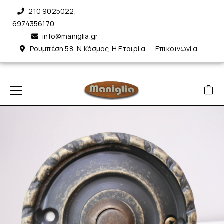
210 9025022
,
6974356170
info@maniglia.gr
Ρουμπέση 58, Ν.Κόσμος
Η Εταιρία
Επικοινωνία