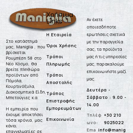
Χρήσιμα
Links
Αν έχετε
οποιεσδήποτε
ερωτήσεις σχετικά
Η Εταιρεία
Στο κατάστημά
με την παραγγελία
Όροι Χρήσης
μας, Maniglia , που
σας, τα προϊόντα
βρίσκεται
Τρόποι
μας ή τις υπηρεσίες
Ρουμπέση 58 στο
Νέο Κόσμο, θα
Πληρωμής
μας, παρακαλούμε
βρείτε πληθώρα
επικοινωνήστε μαζί
προϊόντων από
Τρόποι
μας.
Πόμολα,
Αποστολής
Κουρτινόξυλα,
Δευτέρα -
Διακοσμητικά Είδη,
Τρόπος
Σάββατο : 9.00 -
Μπετούγιες κ.α.
Επιστροφής
14.00
Εμπορευμάτων
Η εμπειρία που
έχουμε αποκτήσει
Τηλέφ
+30 210
Επικοινωνία
τόσα χρόνια, μας
ωνο:
9025022
κάνει
Ema
info@manig
επαγγελματίες σε