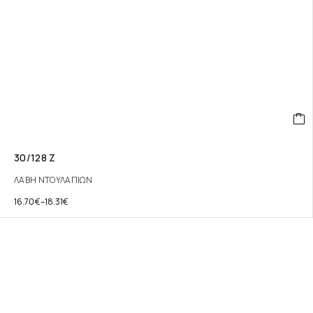
30/128 Ζ
ΛΑΒΗ ΝΤΟΥΛΑΠΙΩΝ
16.70
€
–
18.31
€