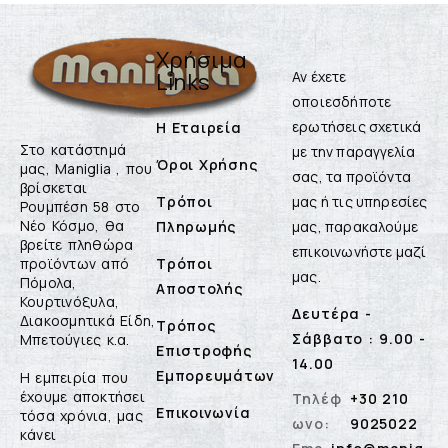
Χρήσιμα
Links
Αν έχετε
οποιεσδήποτε
ερωτήσεις σχετικά
Η Εταιρεία
Στο κατάστημά
με την παραγγελία
Όροι Χρήσης
μας, Maniglia , που
σας, τα προϊόντα
βρίσκεται
Τρόποι
μας ή τις υπηρεσίες
Ρουμπέση 58 στο
Νέο Κόσμο, θα
Πληρωμής
μας, παρακαλούμε
βρείτε πληθώρα
επικοινωνήστε μαζί
προϊόντων από
Τρόποι
μας.
Πόμολα,
Αποστολής
Κουρτινόξυλα,
Δευτέρα -
Διακοσμητικά Είδη,
Τρόπος
Σάββατο : 9.00 -
Μπετούγιες κ.α.
Επιστροφής
14.00
Εμπορευμάτων
Η εμπειρία που
έχουμε αποκτήσει
Τηλέφ
+30 210
Επικοινωνία
τόσα χρόνια, μας
ωνο:
9025022
κάνει