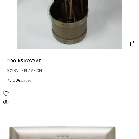
1190-Κ3 ΚΟΥΒΑΣ
ΚΟΥΒΑΣ ΕΡΓΑΛΕΙΩΝ
170.00
€
235.71
€