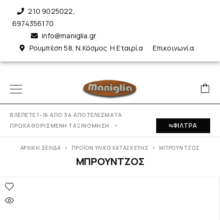
210 9025022
,
6974356170
info@maniglia.gr
Ρουμπέση 58, Ν.Κόσμος
Η Εταιρία
Επικοινωνία
ΒΛΈΠΕΤΕ 1–16 ΑΠΌ 34 ΑΠΟΤΕΛΈΣΜΑΤΑ
ΦΊΛΤΡΑ
ΠΡΟΚΑΘΟΡΙΣΜΈΝΗ ΤΑΞΙΝΌΜΗΣΗ
ΑΡΧΙΚΉ ΣΕΛΊΔΑ
ΠΡΟΪΌΝ ΥΛΙΚΌ ΚΑΤΑΣΚΕΥΉΣ
ΜΠΡΟΥΝΤΖΟΣ
ΜΠΡΟΥΝΤΖΟΣ