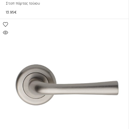
Στοπ πόρτας τοίχου
13.95
€