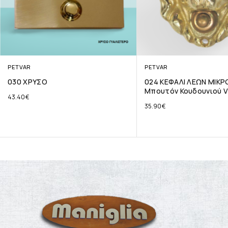
PETVAR
PETVAR
030 ΧΡΥΣΟ
024 ΚΕΦΑΛΙ ΛΕΩΝ ΜΙΚΡ
Μπουτόν Κουδουνιού V
43.40
€
35.90
€