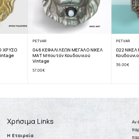
PETVAR
PETVAR
Ο ΧΡΥΣΟ
046 ΚΕΦΑΛΙ ΛΕΩΝ ΜΕΓΑΛΟ ΝΙΚΕΛ
022 ΝΙΚΕΛ
intage
ΜΑΤ Μπουτόν Κουδουνιού
Κουδουνιο
Vintage
36.00
€
57.00
€
Χρήσιμα Links
Αν 
παρ
Η Εταιρεία
παρ