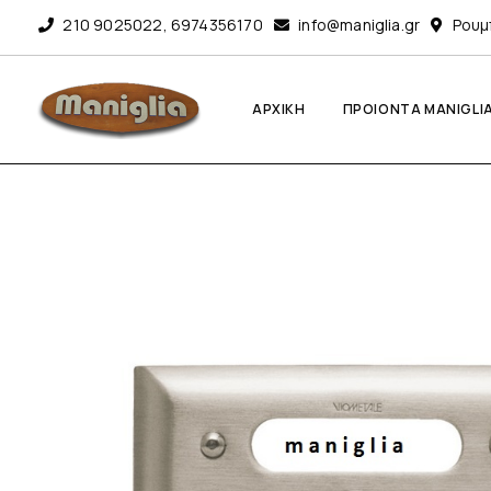
210 9025022
,
6974356170
info@maniglia.gr
Ρουμ
ΑΡΧΙΚΗ
ΠΡΟΙΟΝΤΑ MANIGLI