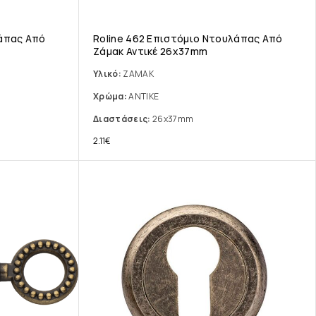
λάπας Από
Roline 462 Επιστόμιο Ντουλάπας Από
Ζάμακ Αντικέ 26x37mm
Υλικό:
ΖΑΜΑΚ
Χρώμα:
ΑΝΤΙΚΕ
Διαστάσεις:
26x37mm
2.11
€