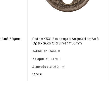
ς Από Ζάμακ
Roline Κ301 Επιστόμιο Ασφαλείας Από
Ορείχαλκο Old Silver Φ50mm
Υλικό:
ΟΡΕΙΧΑΛΚΟΣ
Χρώμα:
OLD SILVER
Διαστάσεις:
Φ50mm
13.64
€