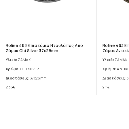
Roline 463 Επιστόμιο Ντουλάπας Από
Roline 463 
Ζάμακ Old Silver 37x26mm
Ζάμακ Αντικ
Υλικό:
ΖΑΜΑΚ
Υλικό:
ΖΑΜΑΚ
Χρώμα:
OLD SILVER
Χρώμα:
ΑΝΤΙΚ
Διαστάσεις:
37x26mm
Διαστάσεις:
3
2.36
€
2.11
€