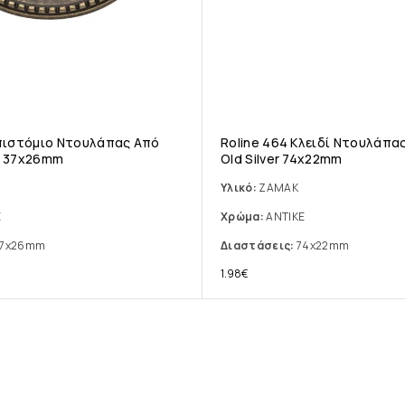
Επιστόμιο Ντουλάπας Από
Roline 464 Κλειδί Ντουλάπα
έ 37x26mm
Old Silver 74x22mm
Υλικό:
ΖΑΜΑΚ
Ε
Χρώμα:
ΑΝΤΙΚΕ
7x26mm
Διαστάσεις:
74x22mm
1.98
€