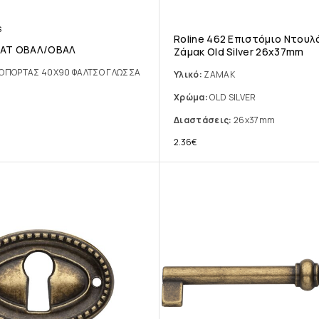
S
Roline 462 Επιστόμιο Ντου
ΜΑΤ ΟΒΑΛ/ΟΒΑΛ
Ζάμακ Old Silver 26x37mm
ΣΟΠΟΡΤΑΣ 40Χ90 ΦΑΛΤΣΟ ΓΛΩΣΣΑ
Υλικό:
ΖΑΜΑΚ
Χρώμα:
OLD SILVER
Διαστάσεις:
26x37mm
2.36
€